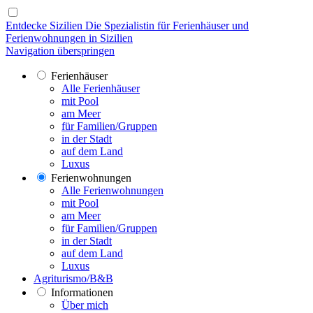
Entdecke Sizilien
Die Spezialistin für Ferienhäuser und
Ferienwohnungen in Sizilien
Navigation überspringen
Ferienhäuser
Alle Ferienhäuser
mit Pool
am Meer
für Familien/Gruppen
in der Stadt
auf dem Land
Luxus
Ferienwohnungen
Alle Ferienwohnungen
mit Pool
am Meer
für Familien/Gruppen
in der Stadt
auf dem Land
Luxus
Agriturismo/B&B
Informationen
Über mich