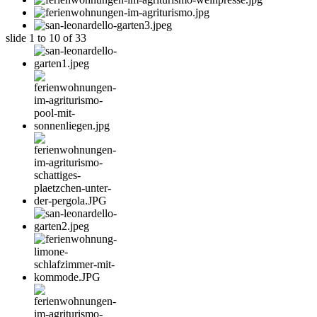
slide
1 to 10
of 33