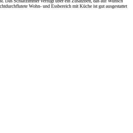
st. Das Schlafzimmer verfügt über ein Zusatzbett, das auf Wunsch
htdurchflutete Wohn- und Essbereich mit Küche ist gut ausgestattet