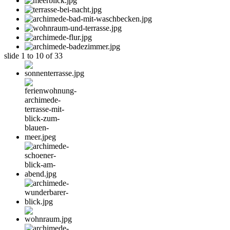
slide
1 to 10
of 33