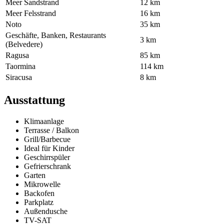
Meer Sandstrand
12 km
Meer Felsstrand
16 km
Noto
35 km
Geschäfte, Banken, Restaurants
3 km
(Belvedere)
Ragusa
85 km
Taormina
114 km
Siracusa
8 km
Ausstattung
Klimaanlage
Terrasse / Balkon
Grill/Barbecue
Ideal für Kinder
Geschirrspüler
Gefrierschrank
Garten
Mikrowelle
Backofen
Parkplatz
Außendusche
TV-SAT