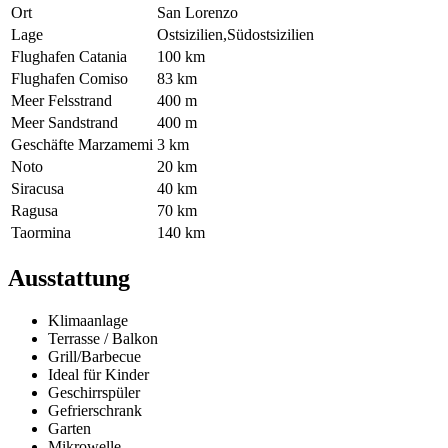
Ort
San Lorenzo
Lage
Ostsizilien,Südostsizilien
Flughafen Catania
100 km
Flughafen Comiso
83 km
Meer Felsstrand
400 m
Meer Sandstrand
400 m
Geschäfte Marzamemi
3 km
Noto
20 km
Siracusa
40 km
Ragusa
70 km
Taormina
140 km
Ausstattung
Klimaanlage
Terrasse / Balkon
Grill/Barbecue
Ideal für Kinder
Geschirrspüler
Gefrierschrank
Garten
Mikrowelle