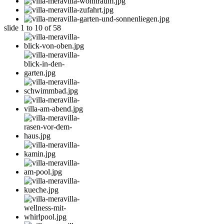
slide
1 to 10
of 58