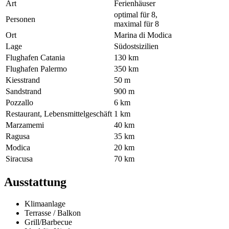
Art
Ferienhäuser
optimal für 8,
Personen
maximal für 8
Ort
Marina di Modica
Lage
Südostsizilien
Flughafen Catania
130 km
Flughafen Palermo
350 km
Kiesstrand
50 m
Sandstrand
900 m
Pozzallo
6 km
Restaurant, Lebensmittelgeschäft
1 km
Marzamemi
40 km
Ragusa
35 km
Modica
20 km
Siracusa
70 km
Ausstattung
Klimaanlage
Terrasse / Balkon
Grill/Barbecue