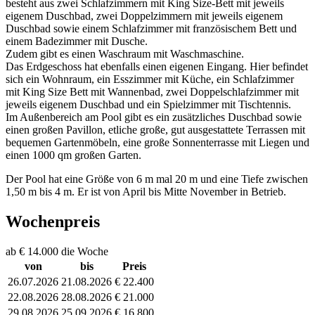
besteht aus zwei Schlafzimmern mit King Size-Bett mit jeweils
eigenem Duschbad, zwei Doppelzimmern mit jeweils eigenem
Duschbad sowie einem Schlafzimmer mit französischem Bett und
einem Badezimmer mit Dusche.
Zudem gibt es einen Waschraum mit Waschmaschine.
Das Erdgeschoss hat ebenfalls einen eigenen Eingang. Hier befindet
sich ein Wohnraum, ein Esszimmer mit Küche, ein Schlafzimmer
mit King Size Bett mit Wannenbad, zwei Doppelschlafzimmer mit
jeweils eigenem Duschbad und ein Spielzimmer mit Tischtennis.
Im Außenbereich am Pool gibt es ein zusätzliches Duschbad sowie
einen großen Pavillon, etliche große, gut ausgestattete Terrassen mit
bequemen Gartenmöbeln, eine große Sonnenterrasse mit Liegen und
einen 1000 qm großen Garten.
Der Pool hat eine Größe von 6 m mal 20 m und eine Tiefe zwischen
1,50 m bis 4 m. Er ist von April bis Mitte November in Betrieb.
Wochenpreis
ab € 14.000 die Woche
von
bis
Preis
26.07.2026
21.08.2026
€ 22.400
22.08.2026
28.08.2026
€ 21.000
29.08.2026
25.09.2026
€ 16.800