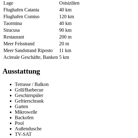
Lage
Ostsizilien
Flughafen Catania
40 km
Flughafen Comiso
120 km
Taormina
40 km
Siracusa
90 km
Restaurant
200 m
Meer Felsstrand
20 m
Meer Sandstrand Riposto
11 km
Acireale Geschäfte, Banken
5 km
Ausstattung
Terrasse / Balkon
Grill/Barbecue
Geschirrspüler
Gefrierschrank
Garten
Mikrowelle
Backofen
Pool
Außendusche
TV-SAT