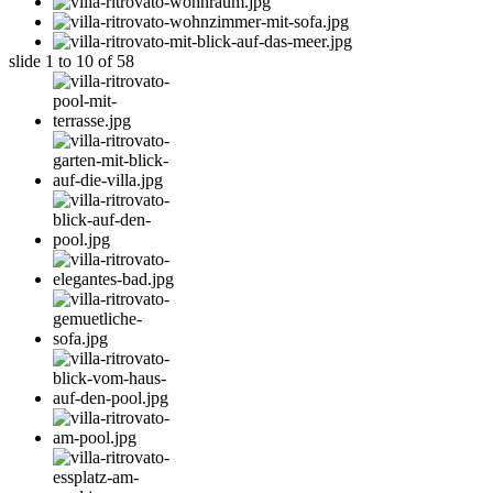
slide
1 to 10
of 58