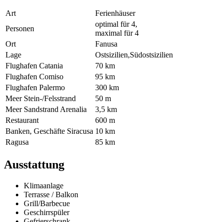
Art
Ferienhäuser
optimal für 4,
Personen
maximal für 4
Ort
Fanusa
Lage
Ostsizilien,Südostsizilien
Flughafen Catania
70 km
Flughafen Comiso
95 km
Flughafen Palermo
300 km
Meer Stein-/Felsstrand
50 m
Meer Sandstrand Arenalia
3,5 km
Restaurant
600 m
Banken, Geschäfte Siracusa
10 km
Ragusa
85 km
Ausstattung
Klimaanlage
Terrasse / Balkon
Grill/Barbecue
Geschirrspüler
Gefrierschrank