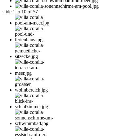
slide
1 to 10
of 57