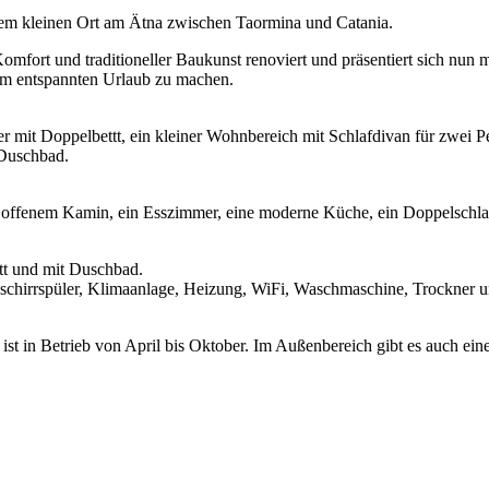
einem kleinen Ort am Ätna zwischen Taormina und Catania.
ort und traditioneller Baukunst renoviert und präsentiert sich nun mi
um entspannten Urlaub zu machen.
 mit Doppelbettt, ein kleiner Wohnbereich mit Schlafdivan für zwei 
 Duschbad.
it offenem Kamin, ein Esszimmer, eine moderne Küche, ein Doppelschl
tt und mit Duschbad.
 Geschirrspüler, Klimaanlage, Heizung, WiFi, Waschmaschine, Trockner
st in Betrieb von April bis Oktober. Im Außenbereich gibt es auch ei