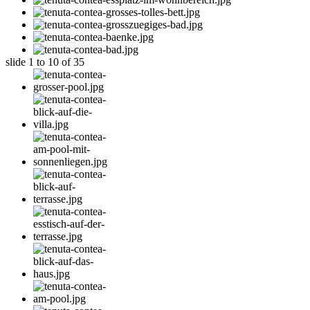
slide
1 to 10
of 35