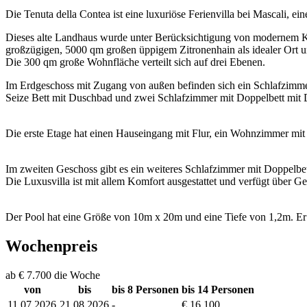
Die Tenuta della Contea ist eine luxuriöse Ferienvilla bei Mascali, 
Dieses alte Landhaus wurde unter Berücksichtigung von modernem Komf
großzügigen, 5000 qm großen üppigem Zitronenhain als idealer Ort 
Die 300 qm große Wohnfläche verteilt sich auf drei Ebenen.
Im Erdgeschoss mit Zugang von außen befinden sich ein Schlafzimmer
Seize Bett mit Duschbad und zwei Schlafzimmer mit Doppelbett mit
Die erste Etage hat einen Hauseingang mit Flur, ein Wohnzimmer m
Im zweiten Geschoss gibt es ein weiteres Schlafzimmer mit Doppelbe
Die Luxusvilla ist mit allem Komfort ausgestattet und verfügt über
Der Pool hat eine Größe von 10m x 20m und eine Tiefe von 1,2m. Er i
Wochenpreis
ab € 7.700 die Woche
von
bis
bis 8 Personen
bis 14 Personen
11.07.2026
21.08.2026
-
€ 16.100