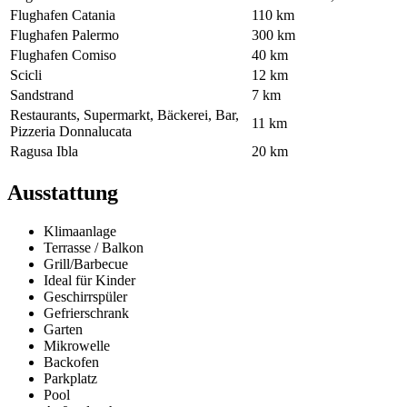
Flughafen Catania
110 km
Flughafen Palermo
300 km
Flughafen Comiso
40 km
Scicli
12 km
Sandstrand
7 km
Restaurants, Supermarkt, Bäckerei, Bar,
11 km
Pizzeria Donnalucata
Ragusa Ibla
20 km
Ausstattung
Klimaanlage
Terrasse / Balkon
Grill/Barbecue
Ideal für Kinder
Geschirrspüler
Gefrierschrank
Garten
Mikrowelle
Backofen
Parkplatz
Pool