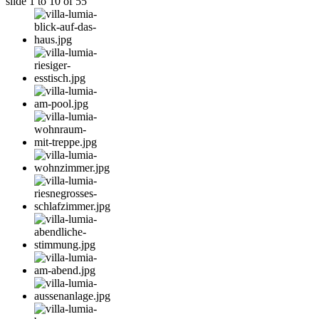
slide
1 to 10
of 55