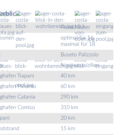
erblick
Ferienhäuser
rsonen
optimal für 16,
maximal für 18
t
Buseto Palizzolo
ge
Nordwestsizilien
ghafen Trapani
40 km
ughafen Palermo
60 km
ughafen Catania
290 km
ughafen Comiso
310 km
pani
20 km
ndstrand
15 km