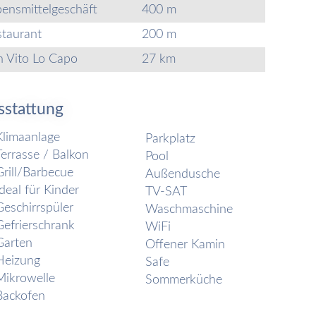
ensmittelgeschäft
400 m
staurant
200 m
n Vito Lo Capo
27 km
sstattung
Klimaanlage
Parkplatz
Terrasse / Balkon
Pool
Grill/Barbecue
Außendusche
Ideal für Kinder
TV-SAT
Geschirrspüler
Waschmaschine
Gefrierschrank
WiFi
Garten
Offener Kamin
Heizung
Safe
Mikrowelle
Sommerküche
Backofen