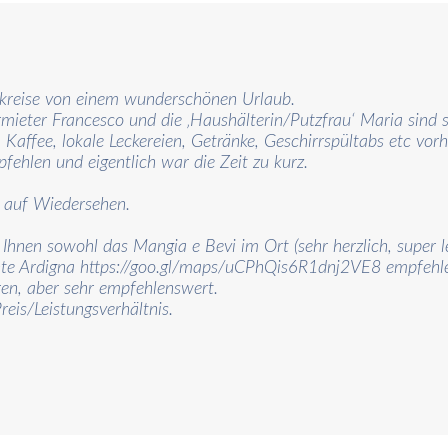
ckreise von einem wunderschönen Urlaub.
mieter Francesco und die ‚Haushälterin/Putzfrau‘ Maria sind s
affee, lokale Leckereien, Getränke, Geschirrspültabs etc vorh
ehlen und eigentlich war die Zeit zu kurz.
t auf Wiedersehen.
Ihnen sowohl das Mangia e Bevi im Ort (sehr herzlich, super le
ante Ardigna https://goo.gl/maps/uCPhQis6R1dnj2VE8 empfehl
en, aber sehr empfehlenswert.
reis/Leistungsverhältnis.