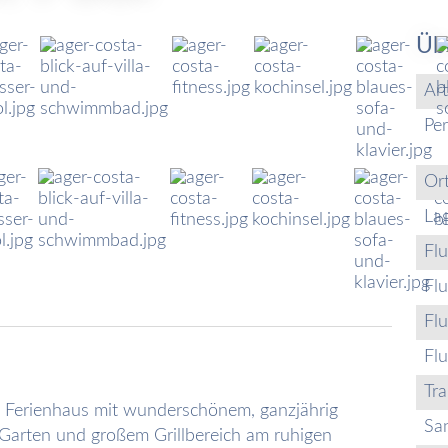
Üb
Art
Pe
Or
La
Flu
Fl
Fl
Fl
Tra
ges Ferienhaus mit wunderschönem, ganzjährig
Sa
Garten und großem Grillbereich am ruhigen