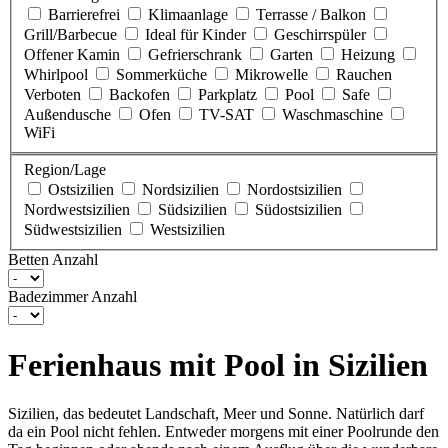
Barrierefrei
Klimaanlage
Terrasse / Balkon
Grill/Barbecue
Ideal für Kinder
Geschirrspüler
Offener Kamin
Gefrierschrank
Garten
Heizung
Whirlpool
Sommerküche
Mikrowelle
Rauchen
Verboten
Backofen
Parkplatz
Pool
Safe
Außendusche
Ofen
TV-SAT
Waschmaschine
WiFi
Region/Lage
Ostsizilien
Nordsizilien
Nordostsizilien
Nordwestsizilien
Südsizilien
Südostsizilien
Südwestsizilien
Westsizilien
Betten Anzahl
Badezimmer Anzahl
Ferienhaus mit Pool in Sizilien
Sizilien, das bedeutet Landschaft, Meer und Sonne. Natürlich darf
da ein Pool nicht fehlen. Entweder morgens mit einer Poolrunde den