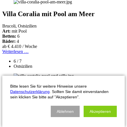
Villa Coralia mit Pool am Meer
Brucoli, Ostsizilien
Art:
mit Pool
Betten:
6
Bäder:
4
ab € 4.410 / Woche
Weiterlesen …
6 / 7
Ostsizilien
Bitte lesen Sie für weitere Hinweise unsere
Villa Castalia mit Pool und Spa Bereich
Datenschutzerklärung
. Sollten Sie damit einverstanden
sein klicken Sie bitte auf "Akzeptieren".
Cornino, Nordsizilien,Nordwestsizilien,Westsizilien
Art:
mit Pool
Betten:
8
Ablehnen
Akzeptieren
Bäder:
8
ab € 7.000 / Woche
Weiterlesen …