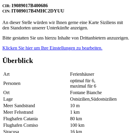
19089017B400686
CIR:
IT089017B4MHC2DYUU
CIN:
An dieser Stelle würden wir Ihnen gerne eine Karte Siziliens mit
den Standorten unserer Unterkünfte anzeigen.
Bitte gestatten Sie uns hierzu Inhalte von Drittanbietern anzuzeigen.
Klicken Sie hier um Ihre Einstellungen zu bearbeiten.
Überblick
Art
Ferienhäuser
optimal für 6,
Personen
maximal für 6
Ort
Fontane Bianche
Lage
Ostsizilien,Südostsizilien
Meer Sandstrand
10 m
Meer Felsstrand
1 km
Flughafen Catania
80 km
Flughafen Comiso
100 km
Siracusa
16 km