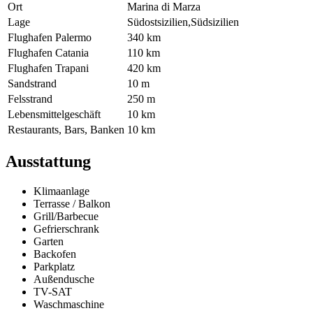
Ort
Marina di Marza
Lage
Südostsizilien,Südsizilien
Flughafen Palermo
340 km
Flughafen Catania
110 km
Flughafen Trapani
420 km
Sandstrand
10 m
Felsstrand
250 m
Lebensmittelgeschäft
10 km
Restaurants, Bars, Banken
10 km
Ausstattung
Klimaanlage
Terrasse / Balkon
Grill/Barbecue
Gefrierschrank
Garten
Backofen
Parkplatz
Außendusche
TV-SAT
Waschmaschine