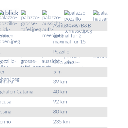
erblick
Agriturismo/B&B
rsonen
optimal für 2,
maximal für 15
t
Pozzillo
ge
Ostsizilien
er
5 m
ormina
39 km
ughafen Catania
40 km
acusa
92 km
ssina
80 km
lermo
235 km