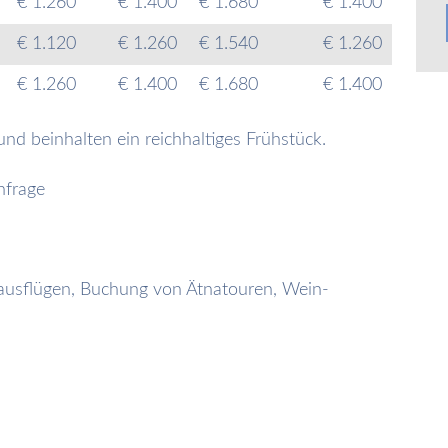
€ 1.260
€ 1.400
€ 1.680
€ 1.400
€ 1.120
€ 1.260
€ 1.540
€ 1.260
€ 1.260
€ 1.400
€ 1.680
€ 1.400
nd beinhalten ein reichhaltiges Frühstück.
nfrage
ausflügen, Buchung von Ätnatouren, Wein-
.