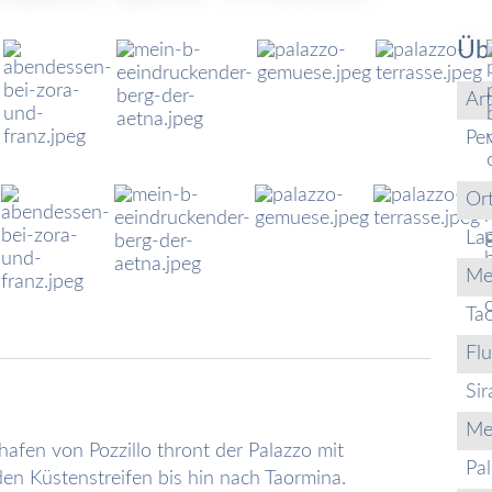
Üb
Art
Pe
Or
La
Me
Ta
Fl
Sir
Me
hafen von Pozzillo thront der Palazzo mit
Pa
n Küstenstreifen bis hin nach Taormina.