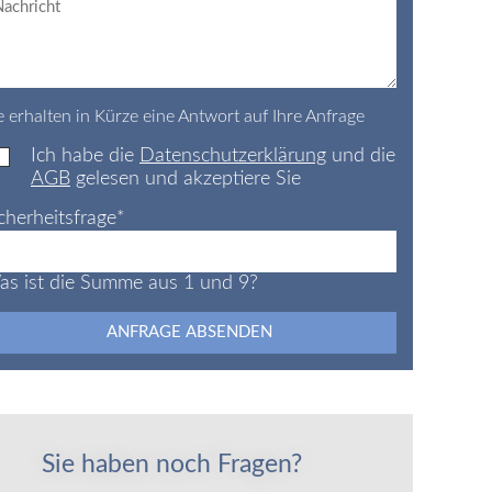
e erhalten in Kürze eine Antwort auf Ihre Anfrage
Ich habe die
Datenschutzerklärung
und die
AGB
gelesen und akzeptiere Sie
cherheitsfrage
*
s ist die Summe aus 1 und 9?
ANFRAGE ABSENDEN
Sie haben noch Fragen?